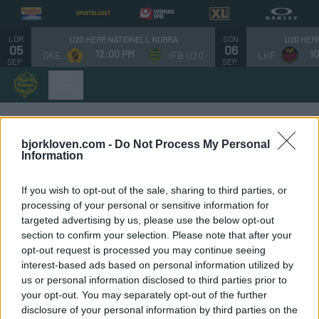
LÖR
SÖN
U20 HERR NATIONELL NORRA
U20 HER
05
06
12:00 PM
1
SKE
IFB U20
LHF
SEP.
SEP.
bjorkloven.com -
Do Not Process My Personal
Information
Vilka Vi är
If you wish to opt-out of the sale, sharing to third parties, or
processing of your personal or sensitive information for
Björklöven AB org.nr 556694-3279, Tegsvägen 20, 90432
targeted advertising by us, please use the below opt-out
Umeå. Vi är angelägna om att värna om Din integritet.
section to confirm your selection. Please note that after your
Syftet med denna integritetspolicy är att förklara hur Vi
opt-out request is processed you may continue seeing
kan komma att använda information som Vi samlar in om
interest-based ads based on personal information utilized by
Dig (”Dig” / ”Du” / ”Din”), hur Du kan instruera Oss om Du
us or personal information disclosed to third parties prior to
your opt-out. You may separately opt-out of the further
föredrar att begränsa användningen av sådan
disclosure of your personal information by third parties on the
information samt för Oss att informera Dig om de policyer