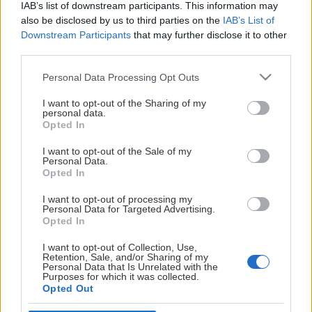
IAB’s list of downstream participants. This information may
och förfaranden vi har på plats i syfte att respektera Din
also be disclosed by us to third parties on the
IAB’s List of
integritet. En del av nu nämnd information kommer bestå
Visa mer
Downstream Participants
that may further disclose it to other
av Dina personuppgifter, med vilket menas all
third parties.
information som Du som enskild individ, direkt eller
Please note that this website/app uses one or more Google
Personal Data Processing Opt Outs
indirekt, kan identifieras genom (”Personuppgifter”).
services and may gather and store information including but
not limited to your visit or usage behaviour. You may click to
I want to opt-out of the Sharing of my
Vänligen läs denna integritetspolicy noggrant för att
personal data.
grant or deny consent to Google and its third-party tags to
Opted In
förstå hur vi hanterar dina personuppgifter.
use your data for below specified purposes in below Google
consent section.
I want to opt-out of the Sale of my
Genom att besöka eller
Personal Data.
WIMT
Opted In
använda
www.bjorkloven.com
(”Webbsidan”), eller andra
tjänster och system (”Tjänsterna”) som hänvisar till denna
GDPR
I want to opt-out of processing my
integritetspolicy och för vilken Vi har meddelat Dig att Vi
Personal Data for Targeted Advertising.
Opted In
DOKUMENT
samlar in och/eller behandlar dina personuppgifter,
bekräftar du att du har läst och förstått denna
I want to opt-out of Collection, Use,
Retention, Sale, and/or Sharing of my
ÅRSREDOVISNINGAR
integritetspolicy i sin helhet.
Personal Data that Is Unrelated with the
Purposes for which it was collected.
Opted Out
ÅRSSTÄMMA 2026
Webbsidan och Tjänsterna är en del av flertalet
webbsidor och tjänster hänförliga till och/eller drivna av