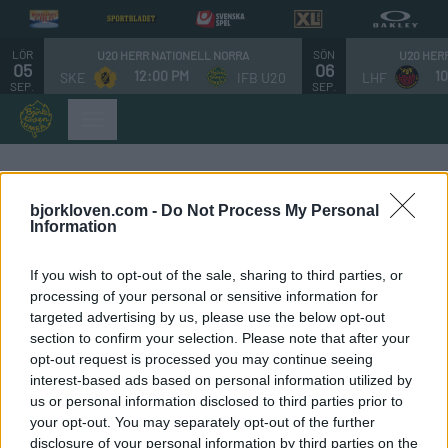
LÖR
SÖN
U20 HERR NATIONELL NORRA
U20 HER
05
06
12:00 PM
1
SKE
IFB U20
LHF
SEP.
SEP.
Hjältarnas hus
bjorkloven.com -
Do Not Process My Personal
Information
Till Norrlands universitetssjukhus i Umeå remitteras
If you wish to opt-out of the sale, sharing to third parties, or
processing of your personal or sensitive information for
svårt sjuka barn och deras familjer från Sveriges fyra
targeted advertising by us, please use the below opt-out
nordligaste län. Det betyder att det blir upp till 70 mil
section to confirm your selection. Please note that after your
mellan hemmet och universitetssjukhuset i vår region.
opt-out request is processed you may continue seeing
Avståndet innebär att familjer ofta måste splittras om ett
interest-based ads based on personal information utilized by
barn blir långvarigt sjuk under en tid med stora
us or personal information disclosed to third parties prior to
påfrestningar.
your opt-out. You may separately opt-out of the further
disclosure of your personal information by third parties on the