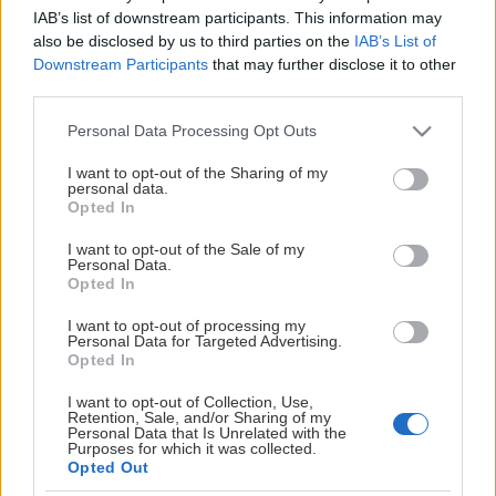
I Hjältarnas hus kommer barnen att kunna bo tillsammans
IAB’s list of downstream participants. This information may
also be disclosed by us to third parties on the
IAB’s List of
med sin familj under behandlingsperioden, oavsett om
Downstream Participants
that may further disclose it to other
sjukhusvistelsen sträcker sig över ett par dagar, veckor
Visa mer
third parties.
eller månader. Hjältarnas hus ska bli ett familjehus
Please note that this website/app uses one or more Google
anpassat för hela familjen med en känsla av ”nästan som
Personal Data Processing Opt Outs
services and may gather and store information including but
hemma” - där det friska kan stå i fokus.
not limited to your visit or usage behaviour. You may click to
I want to opt-out of the Sharing of my
personal data.
grant or deny consent to Google and its third-party tags to
Björklöven bistår Hjältarnas Hus med att skapa bättre
Opted In
use your data for below specified purposes in below Google
förutsättningar med hjälp av affärsnätverket och
consent section.
I want to opt-out of the Sale of my
partners. Björklöven genomför dessutom ett antal
Personal Data.
WIMT
aktiviteter tillsammans med Hjältarnas Hus.
Opted In
I want to opt-out of processing my
Säsongen 2017/18 anordnades en insamling till förmån för
GDPR
Personal Data for Targeted Advertising.
Hjältarnas Hus som inbringade 40.028 kronor.
Opted In
DOKUMENT
I want to opt-out of Collection, Use,
Retention, Sale, and/or Sharing of my
Personal Data that Is Unrelated with the
ÅRSREDOVISNINGAR
Purposes for which it was collected.
Opted Out
ÅRSSTÄMMA 2026