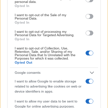
personal data.
grant or deny consent to Google and its third-party tags to
Opted In
Med sitt kompromisslösa spel, sitt stora hjärta och sin vilja
use your data for below specified purposes in below Google
consent section.
att alltid sätta laget först blev Daniel snabbt en uppskattad
I want to opt-out of the Sale of my
Personal Data.
spelare – både i omklädningsrummet och bland
Opted In
supportrarna. Under sin tid i Björklöven bidrog han med
I want to opt-out of processing my
viktiga mål, ett uppoffrande spel och ett ledarskap som
Personal Data for Targeted Advertising.
betydde mycket för laget.
Opted In
– Daniel Brodin har kanske inte varit hos oss längst, men få
I want to opt-out of Collection, Use,
Retention, Sale, and/or Sharing of my
spelare har gjort ett så stort avtryck på mig under så kort
Personal Data that Is Unrelated with the
Purposes for which it was collected.
tid. Med sitt enorma krigarhjärta, sitt uppoffrande spel och
Opted Out
sin förmåga att kliva fram när det betydde som mest blev
han snabbt en stor favorit.
Google consents
I want to allow Google to enable storage
– Vem glömmer hans egna låt under segerfesterna eller de
related to advertising like cookies on web or
viktiga målen när laget behövde dem som mest? Han gav
device identifiers in apps.
alltid allt för Björklöven och kommer att vara grymt saknad
hos oss. Jag vill rikta ett stort tack till Daniel för hans
I want to allow my user data to be sent to
insatser i den gröngula tröjan och önska honom all lycka
Google for online advertising purposes.