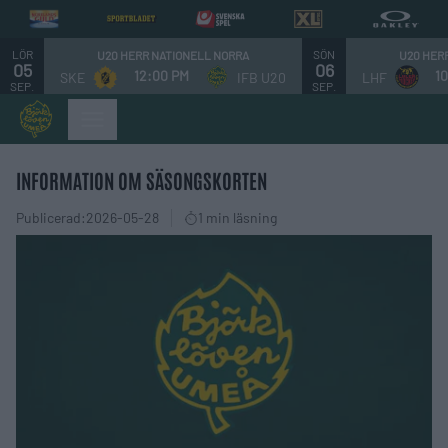
LÖR
SÖN
U20 HERR NATIONELL NORRA
U20 HER
05
06
12:00 PM
1
SKE
IFB U20
LHF
SEP.
SEP.
INFORMATION OM SÄSONGSKORTEN
Publicerad:
2026-05-28
1 min läsning