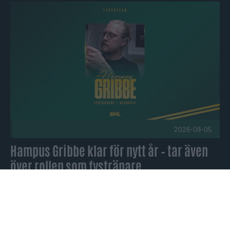
Hampus Gribbe klar för nytt år – tar även över rollen som fy
2026-08-05
Hampus Gribbe klar för nytt år – tar även
över rollen som fystränare
Jacob Olofsson lämnar Björklöven Publicerad 2026-08-05