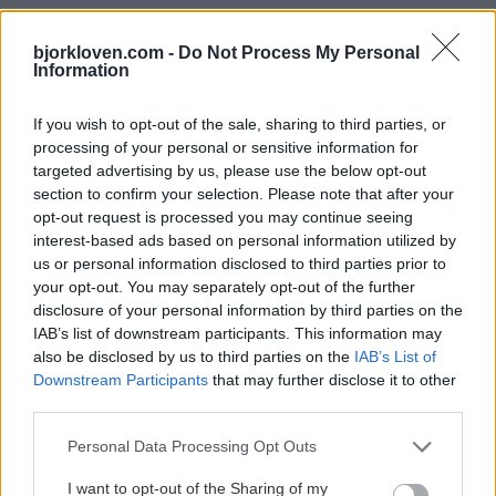
bjorkloven.com -
Do Not Process My Personal
Information
DANIEL BRODIN LÄMNAR BJÖRKLÖVEN
Publicerad:
2026-08-06
1 min läsning
If you wish to opt-out of the sale, sharing to third parties, or
processing of your personal or sensitive information for
AXELLÖF
targeted advertising by us, please use the below opt-out
section to confirm your selection. Please note that after your
opt-out request is processed you may continue seeing
interest-based ads based on personal information utilized by
us or personal information disclosed to third parties prior to
your opt-out. You may separately opt-out of the further
disclosure of your personal information by third parties on the
IAB’s list of downstream participants. This information may
also be disclosed by us to third parties on the
IAB’s List of
Downstream Participants
that may further disclose it to other
third parties.
Please note that this website/app uses one or more Google
Personal Data Processing Opt Outs
Daniel Brodin lämnar Björklöven efter en säsonger i
services and may gather and store information including but
den gröngula tröjan.
not limited to your visit or usage behaviour. You may click to
I want to opt-out of the Sharing of my