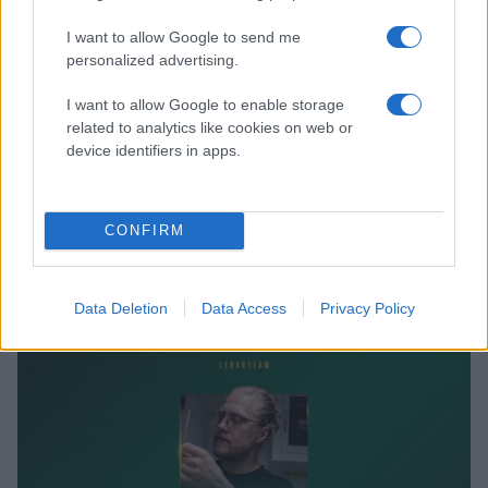
framöver, säger sportchef Per Kenttä.
I want to allow Google to send me
personalized advertising.
Björklöven vill rikta ett varmt tack till Daniel Brodin för hans
tid i föreningen och önskar honom all lycka i framtiden.
I want to allow Google to enable storage
related to analytics like cookies on web or
device identifiers in apps.
CONFIRM
HAMPUS GRIBBE KLAR FÖR NYTT ÅR – TAR ÄVEN ÖVER
ROLLEN SOM FYSTRÄNARE
Data Deletion
Data Access
Privacy Policy
Publicerad:
2026-08-05
1 min läsning